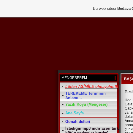
Bu web sitesi
Bedava-
MENGESERFM
BAŞ
Lütfen ASİMİLE olmayalım!!!
Tezeh
TEREKEME Teriminin
Anlamı...
Hee 
Yazılı Köyü (Mengeser)
Gala
Çapk
var 
Ana Sayfa
dolan
Anna
Gonah defteri
anna
İstediğin mp3 indir azeri türk
çünk
bütün şarkıcılar burda:)