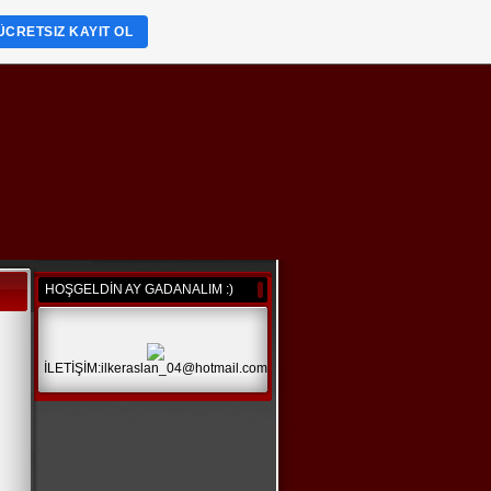
ÜCRETSIZ KAYIT OL
HOŞGELDİN AY GADANALIM :)
İLETİŞİM:ilkeraslan_04@hotmail.com