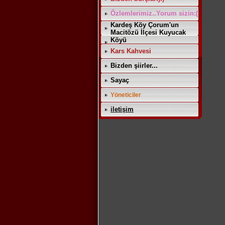
Özlemlerimiz..Yorum sizin:(
Kardeş Köy Çorum'un
Macitözü İlçesi Kuyucak
Köyü
Kars Kahvesi
Bizden şiirler...
Sayaç
Yöneticiler
iletişim