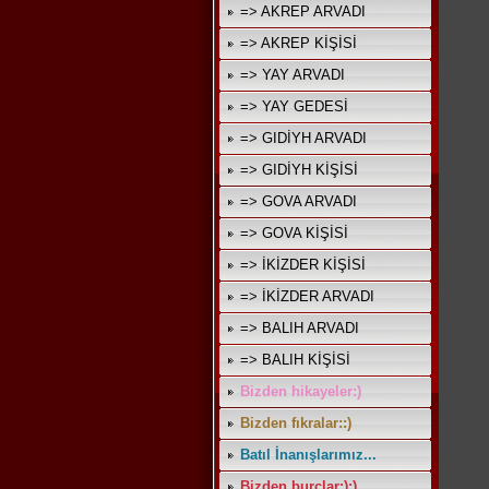
=> AKREP ARVADI
=> AKREP KİŞİSİ
=> YAY ARVADI
=> YAY GEDESİ
=> GIDİYH ARVADI
=> GIDİYH KİŞİSİ
=> GOVA ARVADI
=> GOVA KİŞİSİ
=> İKİZDER KİŞİSİ
=> İKİZDER ARVADI
=> BALIH ARVADI
=> BALIH KİŞİSİ
Bizden hikayeler:)
Bizden fıkralar::)
Batıl İnanışlarımız...
Bizden burçlar:):)