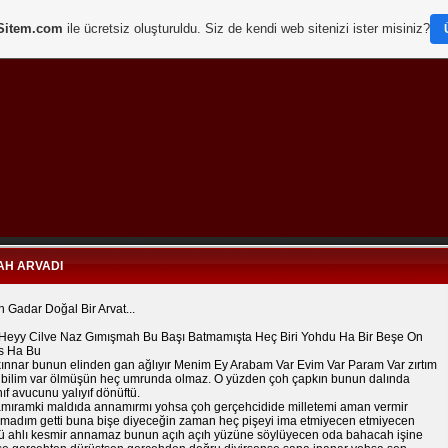
Sitem.com
ile ücretsiz oluşturuldu. Siz de kendi web sitenizi ister misiniz?
AH ARVADI
 Gadar Doğal Bir Arvat...
Heyy Cilve Naz Gımışmah Bu Başı Batmamışta Heç Biri Yohdu Ha Bir Beşe On
s Ha Bu
ınnar bunun elinden gan ağlıyır Menim Ey Arabam Var Evim Var Param Var zırtım
zibilim var ölmüşün heç umrunda olmaz. O yüzden çoh çapkın bunun dalında
ıf avucunu yalıyıf dönüftü.
mıramki maldıda annamırmı yohsa çoh gerçehcidide milletemi aman vermir
madım getti buna bişe diyeceğin zaman heç pişeyi ima etmiyecen etmiyecen
ü ahlı kesmir annamaz bunun açıh açıh yüzüne söylüyecen oda bahacah işine