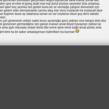
rse gercehten dürüstsen gerçehden doğru diyirsense sana inanar yohsa sen
en işve et cilve et gımış durki mal mal duruf yüzüne seyreder ölse anlamaz.
eli işleri heç sevmez biri getsin buna bir sır vermeğe çalışsın dinnemeh için
den geleni eder dinniyersede canına ataş olar sonu noylacah ha noylacah diye
ner tüşüner durar ay salahana sanan ne var noylarsa olsun goy ders sahabı
nsün.
e çoh güvenenin artisin zadın bunu ayramağa gücü yetmez ona herşey düm düz
ah gözünnen görmediğine söz ganan inanan arvat döyül havaynan zatnan işi
 ama aşıh olarsada ondan temiz titiz evine işine erine bağlı arvat yohdu ama
ğim kimi ha bir asker arkadaşınnan öylenifsen ha bunnan