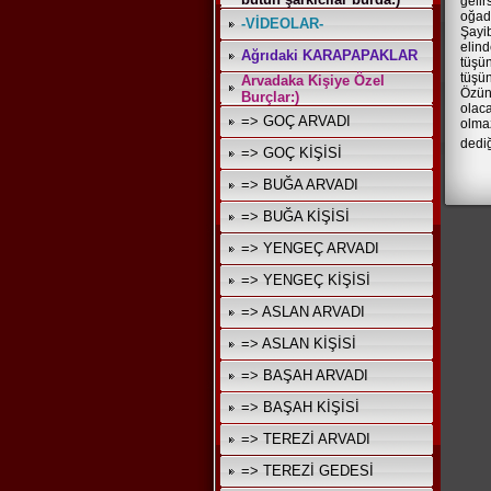
geli
oğadd
-VİDEOLAR-
Şayib
elin
Ağrıdaki KARAPAPAKLAR
tüşü
tüşü
Arvadaka Kişiye Özel
Özün
Burçlar:)
olac
=> GOÇ ARVADI
olmaz
dedi
=> GOÇ KİŞİSİ
=> BUĞA ARVADI
=> BUĞA KİŞİSİ
=> YENGEÇ ARVADI
=> YENGEÇ KİŞİSİ
=> ASLAN ARVADI
=> ASLAN KİŞİSİ
=> BAŞAH ARVADI
=> BAŞAH KİŞİSİ
=> TEREZİ ARVADI
=> TEREZİ GEDESİ