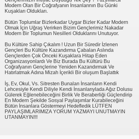
Modern Olan Bir Coğrafyanın İnsanlarının Bu Günki
Kuşakları Oldukları.
Bütün Toplumlar Bizlerkadar Uygar Bizler Kadar Modern
Olmak İçin Uğraş Verirken Bizim Gençlerimiz Nakadar
Modern Bir Toplumun Nesilleri Olduklarını Unutuyor.
Bu Kültüre Sahip Çıkalım ! Uzun Bir Süredir İzlenen
Gençleri Bu Kültüre Kazandırma Çabaları Aslında
Gençlerden Çok Önceki Kuşaklara Hitap Eden
Organizasyonlardı Ve Biz Burada Bu Kültürü Bu
Coğrafyanın Gençlerine Yeniden Kazandırmak Ve
Hatırlatmak Adına Mizah İçerikli Bir oluşum Başlattık
İş, Ev, Okul, Vs. Sitresten Bunalan İnsanların Kendi
Lehcesiyle Kendi Diliyle Kendi İnsanlarıylada Ağız Dolusu
Gülerek Eğlenebileceğini Birlik Ve Beraberliği Güçlendirip
En Modern Şekilde Sosyal Paylaşımlar Kurabileceğini
Bütün İnsanlara Göstermeyi Hedefledik LÜTFEN
PAYLAŞIMLARIMIZA YORUM YAZMAYI UNUTMAYIN
UTANMAYIN!!!