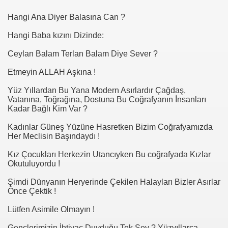
Hangi Ana Diyer Balasına Can ?
Hangi Baba kızını Dizinde:
Ceylan Balam Terlan Balam Diye Sever ?
Etmeyin ALLAH Aşkına !
Yüz Yıllardan Bu Yana Modern Asırlardır Çağdaş,
Vatanına, Toğrağına, Dostuna Bu Coğrafyanın İnsanları
Kadar Bağlı Kim Var ?
Kadınlar Güneş Yüzüne Hasretken Bizim Coğrafyamızda
Her Meclisin Başındaydı !
lçesi Kuyucak Köyü
Kız Çocukları Herkezin Utancıyken Bu coğrafyada Kızlar
Okutuluyordu !
Şimdi Dünyanın Heryerinde Çekilen Halayları Bizler Asırlar
Önce Çektik !
Lütfen Asimile Olmayın !
Gençlerimizin İhtiyac Duyduğu Tek Şey ? Yüzyıllarca