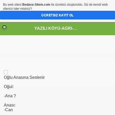
Bu web sitesi
Bedava-Sitem.com
ile ücretsiz oluşturuldu. Siz de kendi web
sitenizi ister misiniz?
ÜCRETSIZ KAYIT OL
YAZILI KÖYÜ-AĞRI-MENGESERFM-KARAPAPAK-TEREKEME-AZERİ--GADANALIM
Oğlu Anasına Seslenir
Oğul:
n şarkıcılar burda:)
-Ana ?
Anası:
-Can