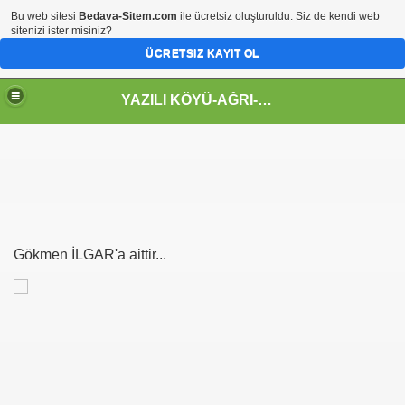
Bu web sitesi
Bedava-Sitem.com
ile ücretsiz oluşturuldu. Siz de kendi web
sitenizi ister misiniz?
ÜCRETSIZ KAYIT OL
YAZILI KÖYÜ-AĞRI-MENGESERFM-KARAPAPAK-TEREKEME-AZERİ--GADANALIM
Gökmen İLGAR'a aittir...
n şarkıcılar burda:)